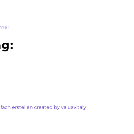
tner
ng:
ach erstellen created by valuavitaly